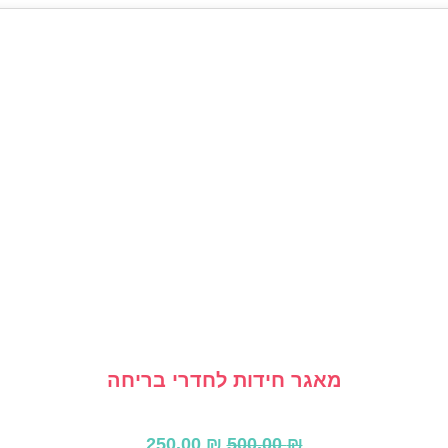
מאגר חידות לחדרי בריחה
ה
ה
250.00
₪
500.00
₪