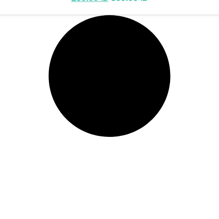
מ
מ
ח
ח
י
י
ר
ר
ה
ה
מ
נ
ק
ו
ו
כ
ר
ח
י
י
ה
ה
י
ו
ה
א
:
:
2
5
5
0
0
0
.
.
0
0
0
0