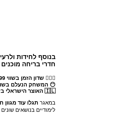
בנוסף לחידות ולרעי
חדרי בריחה מוכנים
ל
🧙🏻‍♂️
שדון הזמן
בשווי 99 ש”ח
😶
המשחק הנעלם
בשווי 90
🇮🇱
האוצר הישראלי
בשוו
במאגר
תגלו עוד מגוון ח
לימודיים בנושאים שונים 