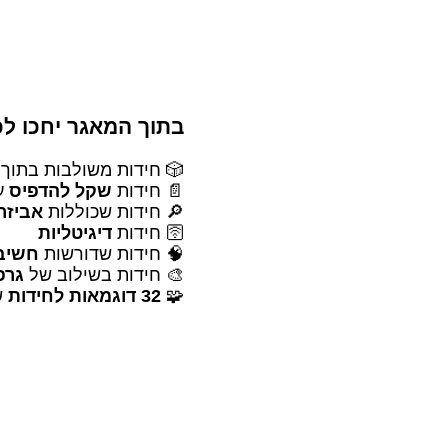
בתוך המאגר יחכו לכם
🎲 חידות משולבות בתוך
📄 חידות
שקל להדפיס
ע
🔎 חידות שכוללות
אביזר
🛜 חידות
דיגיטליות
🧠 חידות שדורשות
חשיבה
🎨 חידות בשילוב של
גרפ
🧩
32 דוגמאות לחידות
ש