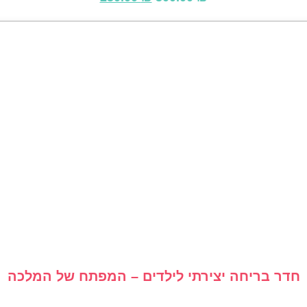
המקורי
הנוכחי
היה:
הוא:
250.00 ₪.
500.00 ₪.
חדר בריחה יצירתי לילדים – המפתח של המלכה