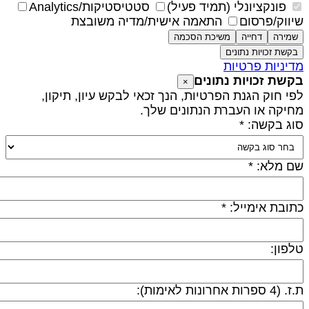
פונקציונלי (תמיד פעיל)
סטטיסטיקות/Analytics
יווק/פרסום
התאמה אישית/מדיה משובצת
שמירה
דחייה
משיכת הסכמה
בקשת זכויות נתונים
דיניות פרטיות
קשת זכויות נתונים
×
פי חוק הגנת הפרטיות, הנך זכאי לבקש עיון, תיקון,
חיקה או העברת הנתונים שלך.
וג בקשה: *
ם מלא: *
תובת אימייל: *
לפון:
 (4 ספרות אחרונות לאימות):