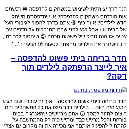
נה דרך יצירתית לשימוש במשחקים להדפסה 🖨️ רכשתם
ות הורדתם משחקים להדפסה? או שהדפסתם משחק
דש לילדים? איזה כיף 🤩 אתם בדרך להפוך לגיבורי העל
ל הבית 🦸‍♂️ אבל רגע לפני שהם מתנפלים על הדפים עם
טים ✏️ הנה טריק של פשטות חכמה 😉 שיחסוך לכם זמן,
יו, וישחרר את הילדים מהפחד לטעות 🫣 הבעיה: […]
דר בריחה ביתי פשוט להדפסה –
יך לייצר הרפתקה לילדים תוך
קה?
דר בריחה ביתי פשוט להדפסה – איך זה עובד? שוב הגיע
רגע הזה ביום… הילדים כבר מיצו את כל המשחקים והם
וצים לחזור למסך 😖 אתם מרגישים שהאנרגיה בבית
ורחת והכל מרגיש כבד ומתיש כזה רק מהמחשבה על
התחיל להפעיל אותם? אני מכירה את זה מקרוב גם אצלי