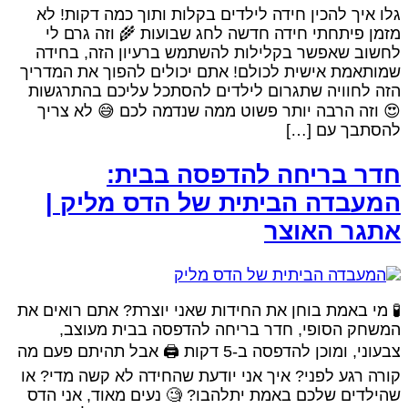
לו איך להכין חידה לילדים בקלות ותוך כמה דקות! לא
זמן פיתחתי חידה חדשה לחג שבועות 🌾 וזה גרם לי
חשוב שאפשר בקלילות להשתמש ברעיון הזה, בחידה
מותאמת אישית לכולם! אתם יכולים להפוך את המדריך
זה לחוויה שתגרום לילדים להסתכל עליכם בהתרגשות
 וזה הרבה יותר פשוט ממה שנדמה לכם 😅 לא צריך
הסתבך עם […]
דר בריחה להדפסה בבית:
מעבדה הביתית של הדס מליק |
תגר האוצר
 מי באמת בוחן את החידות שאני יוצרת? אתם רואים את
משחק הסופי, חדר בריחה להדפסה בבית מעוצב,
צבעוני, ומוכן להדפסה ב-5 דקות 🖨️ אבל תהיתם פעם מה
ורה רגע לפני? איך אני יודעת שהחידה לא קשה מדי? או
הילדים שלכם באמת יתלהבו? 🧐 נעים מאוד, אני הדס