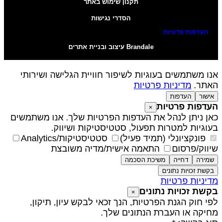
תקנון שימוש באתר
הסדרי נגישות
העדפות פרטיות
Brandale עיצוב ובניית אתרים
נו משתמשים בעוגיות לשיפור חוויית הגלישה ושירותי
אתר.
מדיניות פרטיות
אישור
העדפות
עדפות פרטיות
×
אן ניתן לנהל את העדפות הפרטיות שלך. אנו משתמשים
עוגיות למטרות תפעול, סטטיסטיקות ושיווק.
פונקציונלי (תמיד פעיל)
סטטיסטיקות/Analytics
יווק/פרסום
התאמה אישית/מדיה משובצת
שמירה
דחייה
משיכת הסכמה
בקשת זכויות נתונים
דיניות פרטיות
קשת זכויות נתונים
×
פי חוק הגנת הפרטיות, הנך זכאי לבקש עיון, תיקון,
חיקה או העברת הנתונים שלך.