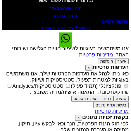
כל הזכויות שמורות לאתגר האוצר
תקנון שימוש באתר
הסדרי נגישות
עדפות פרטיות
Brandale עיצוב ובניית אתרים
נו משתמשים בעוגיות לשיפור חוויית הגלישה ושירותי
אתר.
מדיניות פרטיות
אישור
העדפות
עדפות פרטיות
×
אן ניתן לנהל את העדפות הפרטיות שלך. אנו משתמשים
עוגיות למטרות תפעול, סטטיסטיקות ושיווק.
פונקציונלי (תמיד פעיל)
סטטיסטיקות/Analytics
יווק/פרסום
התאמה אישית/מדיה משובצת
שמירה
דחייה
משיכת הסכמה
בקשת זכויות נתונים
דיניות פרטיות
קשת זכויות נתונים
×
פי חוק הגנת הפרטיות, הנך זכאי לבקש עיון, תיקון,
חיקה או העברת הנתונים שלך.