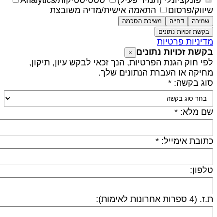
פונקציונלי (תמיד פעיל)
סטטיסטיקות/Analytics
יווק/פרסום
התאמה אישית/מדיה משובצת
שמירה
דחייה
משיכת הסכמה
בקשת זכויות נתונים
דיניות פרטיות
קשת זכויות נתונים
×
פי חוק הגנת הפרטיות, הנך זכאי לבקש עיון, תיקון,
חיקה או העברת הנתונים שלך.
וג בקשה: *
ם מלא: *
תובת אימייל: *
לפון:
 (4 ספרות אחרונות לאימות):