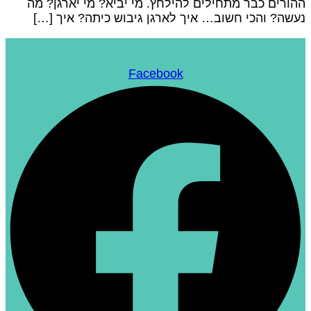
הורים כבר מתחילים להילחץ. מי יביא? מי יארגן? מה
עשה? והכי חשוב… איך לארגן גיבוש כיתה? איך […]
Facebook