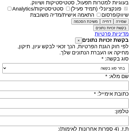
עוגיות למטרות תפעול, סטטיסטיקות ושיווק.
פונקציונלי (תמיד פעיל)
סטטיסטיקות/Analytics
יווק/פרסום
התאמה אישית/מדיה משובצת
שמירה
דחייה
משיכת הסכמה
בקשת זכויות נתונים
דיניות פרטיות
קשת זכויות נתונים
×
פי חוק הגנת הפרטיות, הנך זכאי לבקש עיון, תיקון,
חיקה או העברת הנתונים שלך.
וג בקשה: *
ם מלא: *
תובת אימייל: *
לפון:
 (4 ספרות אחרונות לאימות):