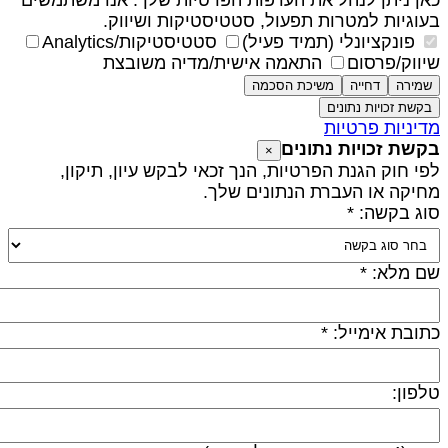
אן ניתן לנהל את העדפות הפרטיות שלך. אנו משתמשים
עוגיות למטרות תפעול, סטטיסטיקות ושיווק.
פונקציונלי (תמיד פעיל)
סטטיסטיקות/Analytics
יווק/פרסום
התאמה אישית/מדיה משובצת
שמירה
דחייה
משיכת הסכמה
בקשת זכויות נתונים
דיניות פרטיות
קשת זכויות נתונים
×
פי חוק הגנת הפרטיות, הנך זכאי לבקש עיון, תיקון,
חיקה או העברת הנתונים שלך.
וג בקשה: *
ם מלא: *
תובת אימייל: *
לפון: