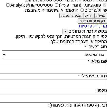
עוגיות למטרות תפעול, סטטיסטיקות ושיווק.
פונקציונלי (תמיד פעיל)
סטטיסטיקות/Analytics
יווק/פרסום
התאמה אישית/מדיה משובצת
שמירה
דחייה
משיכת הסכמה
בקשת זכויות נתונים
דיניות פרטיות
קשת זכויות נתונים
×
פי חוק הגנת הפרטיות, הנך זכאי לבקש עיון, תיקון,
חיקה או העברת הנתונים שלך.
וג בקשה: *
ם מלא: *
תובת אימייל: *
לפון:
 (4 ספרות אחרונות לאימות):