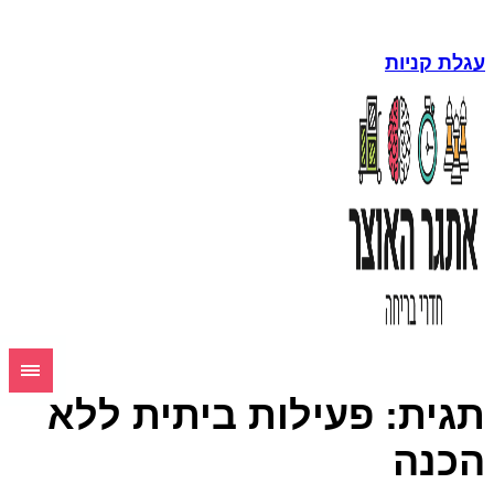
גלת קניות
גית:
פעילות ביתית ללא
כנה