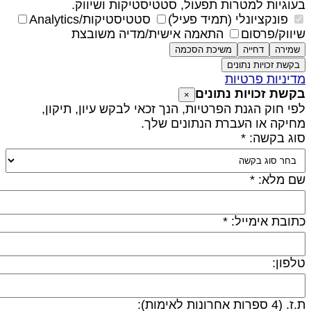
עוגיות למטרות תפעול, סטטיסטיקות ושיווק.
פונקציונלי (תמיד פעיל)
סטטיסטיקות/Analytics
יווק/פרסום
התאמה אישית/מדיה משובצת
שמירה
דחייה
משיכת הסכמה
בקשת זכויות נתונים
דיניות פרטיות
קשת זכויות נתונים
×
פי חוק הגנת הפרטיות, הנך זכאי לבקש עיון, תיקון,
חיקה או העברת הנתונים שלך.
וג בקשה: *
ם מלא: *
תובת אימייל: *
לפון:
 (4 ספרות אחרונות לאימות):