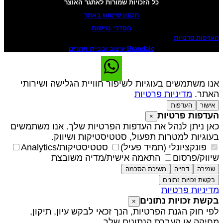
כל הזכויות שמורות לאתגר האוצר
תקנון שימוש באתר
הסדרי נגישות
עדפות פרטיות
Brandale עיצוב ובניית אתרים
נו משתמשים בעוגיות לשיפור חוויית הגלישה ושירותי
אתר.
מדיניות פרטיות
אישור
העדפות
עדפות פרטיות
×
אן ניתן לנהל את העדפות הפרטיות שלך. אנו משתמשים
עוגיות למטרות תפעול, סטטיסטיקות ושיווק.
פונקציונלי (תמיד פעיל)
סטטיסטיקות/Analytics
יווק/פרסום
התאמה אישית/מדיה משובצת
שמירה
דחייה
משיכת הסכמה
בקשת זכויות נתונים
דיניות פרטיות
קשת זכויות נתונים
×
פי חוק הגנת הפרטיות, הנך זכאי לבקש עיון, תיקון,
חיקה או העברת הנתונים שלך.