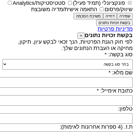
פונקציונלי (תמיד פעיל)
סטטיסטיקות/Analytics
יווק/פרסום
התאמה אישית/מדיה משובצת
שמירה
דחייה
משיכת הסכמה
בקשת זכויות נתונים
דיניות פרטיות
קשת זכויות נתונים
×
פי חוק הגנת הפרטיות, הנך זכאי לבקש עיון, תיקון,
חיקה או העברת הנתונים שלך.
וג בקשה: *
ם מלא: *
תובת אימייל: *
לפון:
 (4 ספרות אחרונות לאימות):