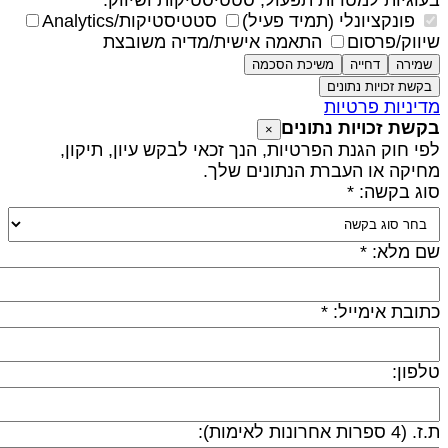
עוגיות למטרות תפעול, סטטיסטיקות ושיווק.
פונקציונלי (תמיד פעיל)
סטטיסטיקות/Analytics
יווק/פרסום
התאמה אישית/מדיה משובצת
שמירה
דחייה
משיכת הסכמה
בקשת זכויות נתונים
דיניות פרטיות
קשת זכויות נתונים
×
פי חוק הגנת הפרטיות, הנך זכאי לבקש עיון, תיקון,
חיקה או העברת הנתונים שלך.
וג בקשה: *
ם מלא: *
תובת אימייל: *
לפון:
 (4 ספרות אחרונות לאימות):