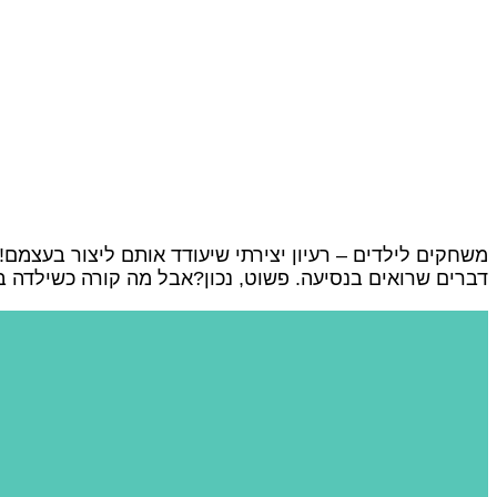
משחקים לילדים – רעיון יצירתי שיעודד אותם ליצור בעצמם! 
דברים שרואים בנסיעה. פשוט, נכון?אבל מה קורה כשילדה בת 10 מחליטה לקחת את הרעיון הזה צעד (או חמישה) קדימה? לא מזמן כתבתי את הבלוג ה