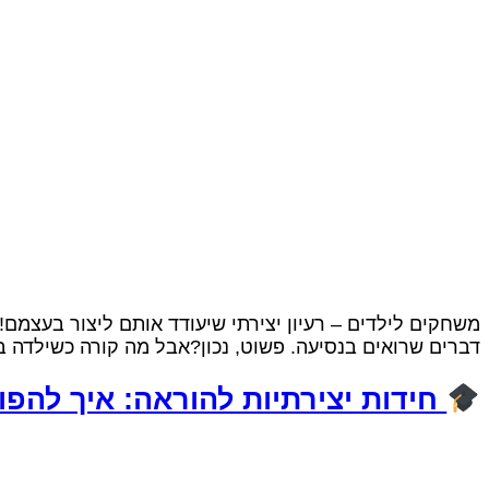
משחקים לילדים – רעיון יצירתי שיעודד אותם ליצור בעצמם! 
דברים שרואים בנסיעה. פשוט, נכון?אבל מה קורה כשילדה בת 10 מחליטה לקחת את הרעיון הזה צעד (או חמישה) קדימה? לא מזמן כתבתי את הבלוג ה
חידות יצירתיות להוראה: איך להפ