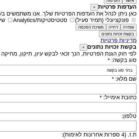
אישור
העדפות
העדפות פרטיות
×
כאן ניתן לנהל את העדפות הפרטיות שלך. אנו משתמשים בעו
פונקציונלי (תמיד פעיל)
סטטיסטיקות/Analytics
שיו
שמירה
דחייה
משיכת הסכמה
בקשת זכויות נתונים
מדיניות פרטיות
בקשת זכויות נתונים
×
לפי חוק הגנת הפרטיות, הנך זכאי לבקש עיון, תיקון, מחיקה
סוג בקשה: *
שם מלא: *
כתובת אימייל: *
טלפון:
ת.ז. (4 ספרות אחרונות לאימות):