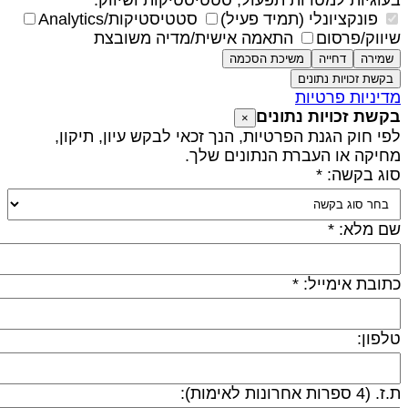
עוגיות למטרות תפעול, סטטיסטיקות ושיווק.
פונקציונלי (תמיד פעיל)
סטטיסטיקות/Analytics
יווק/פרסום
התאמה אישית/מדיה משובצת
שמירה
דחייה
משיכת הסכמה
בקשת זכויות נתונים
דיניות פרטיות
קשת זכויות נתונים
×
פי חוק הגנת הפרטיות, הנך זכאי לבקש עיון, תיקון,
חיקה או העברת הנתונים שלך.
וג בקשה: *
ם מלא: *
תובת אימייל: *
לפון:
 (4 ספרות אחרונות לאימות):