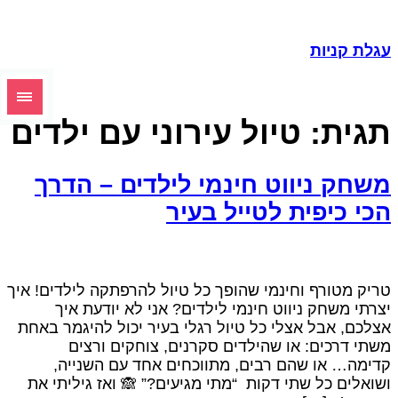
גלת קניות
גית:
טיול עירוני עם ילדים
שחק ניווט חינמי לילדים – הדרך
כי כיפית לטייל בעיר
ריק מטורף וחינמי שהופך כל טיול להרפתקה לילדים! איך
צרתי משחק ניווט חינמי לילדים? אני לא יודעת איך
צלכם, אבל אצלי כל טיול רגלי בעיר יכול להיגמר באחת
שתי דרכים: או שהילדים סקרנים, צוחקים ורצים
דימה… או שהם רבים, מתווכחים אחד עם השנייה,
שואלים כל שתי דקות “מתי מגיעים?” 🙈 ואז גיליתי את