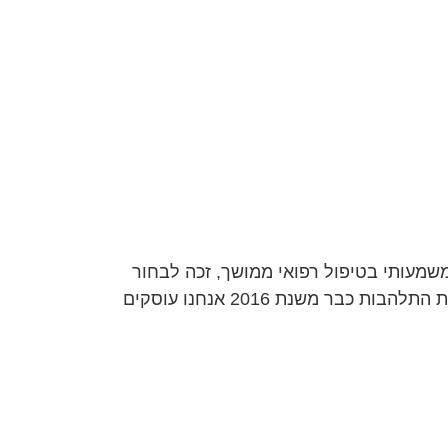
שמעותי בטיפול רפואי ממושך, זכה לבחור
מתנה חלומית. כמובן שהוא ביקש את הדבר שהוא הכי אוהב חדר בריחה פרטי בבית! 🎁🔒 הכנות קלות ומלאות התלהבות כבר משנת 2016 אנחנו עוסקים