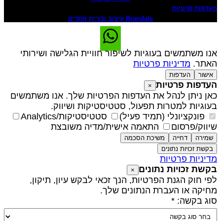
עדפות פרטיות
Brandale עיצוב ובניית אתרים
נו משתמשים בעוגיות לשיפור חוויית הגלישה ושירותי
אתר.
מדיניות פרטיות
אישור
העדפות
עדפות פרטיות
×
אן ניתן לנהל את העדפות הפרטיות שלך. אנו משתמשים
עוגיות למטרות תפעול, סטטיסטיקות ושיווק.
פונקציונלי (תמיד פעיל)
סטטיסטיקות/Analytics
יווק/פרסום
התאמה אישית/מדיה משובצת
שמירה
דחייה
משיכת הסכמה
בקשת זכויות נתונים
דיניות פרטיות
קשת זכויות נתונים
×
פי חוק הגנת הפרטיות, הנך זכאי לבקש עיון, תיקון,
חיקה או העברת הנתונים שלך.
וג בקשה: *