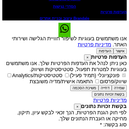
הסדרי נגישות
עדפות פרטיות
Brandale עיצוב ובניית אתרים
נו משתמשים בעוגיות לשיפור חוויית הגלישה ושירותי
אתר.
מדיניות פרטיות
אישור
העדפות
עדפות פרטיות
×
אן ניתן לנהל את העדפות הפרטיות שלך. אנו משתמשים
עוגיות למטרות תפעול, סטטיסטיקות ושיווק.
פונקציונלי (תמיד פעיל)
סטטיסטיקות/Analytics
יווק/פרסום
התאמה אישית/מדיה משובצת
שמירה
דחייה
משיכת הסכמה
בקשת זכויות נתונים
דיניות פרטיות
קשת זכויות נתונים
×
פי חוק הגנת הפרטיות, הנך זכאי לבקש עיון, תיקון,
חיקה או העברת הנתונים שלך.
וג בקשה: *