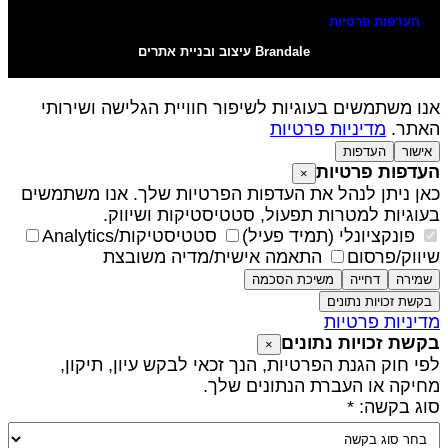
העדפות פרטיות
Brandale עיצוב ובניית אתרים
נו משתמשים בעוגיות לשיפור חוויית הגלישה ושירותי
אתר.
מדיניות פרטיות
אישור
העדפות
עדפות פרטיות
×
אן ניתן לנהל את העדפות הפרטיות שלך. אנו משתמשים
עוגיות למטרות תפעול, סטטיסטיקות ושיווק.
פונקציונלי (תמיד פעיל)
סטטיסטיקות/Analytics
יווק/פרסום
התאמה אישית/מדיה משובצת
שמירה
דחייה
משיכת הסכמה
בקשת זכויות נתונים
דיניות פרטיות
קשת זכויות נתונים
×
פי חוק הגנת הפרטיות, הנך זכאי לבקש עיון, תיקון,
חיקה או העברת הנתונים שלך.
וג בקשה: *