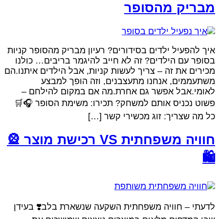
מבריק מהסופ
איך להפעיל ילדים בסידורים? רעיון מבריק מהסופר קניו
בסופר עם הילדים? זה לא חייב להיגמר בריבים… כולנ
מכירים את זה – צריך לעשות קניות, אבל הילדים איתנו.ה
משתעממים, אנחנו מתעצבנים, וזה הופך למבצ
לאומי.אבל אפשר גם אחרת.מה אם במקום להילחם 
פשוט נכניס אותם למשחק? תכירו: משימת הסופר 🎧
כל מה שצריך: זוג מכשירי קשר […
חוויה משפחתית VS רכישת מוצר 🎡
🛍
לדעתי – חוויה משפחתית השקעה שנשארת בלב❣️ בעיד