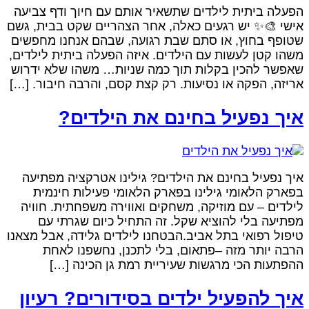
פעלה ביתית לילדים שתשאיר אותם עם חיוך ודף צביעה
ישי 🎨✨ יש רגעים כאלה, אחר הצהריים שקט בבית, גשם
טופף בחוץ, או סתם שבת רגועה, שבהם אנחנו מחפשים
שהו קטן לעשות עם הילדים. איזה הפעלה ביתית לילדים,
אפשר להכין בקלות תוך כמה שניות… משהו שלא ידרוש
ריזה, הפקה או נסיעות. רק קצת קסם, והרבה חיבור. […]
יך נפעיל בחינם את הילדים?
יך נפעיל בחינם את הילדים? גילינו אטרקציה מפתיעה
פארק הלאומי גילינו בפארק הלאומי פעילות חינמית
ילדים – עם מוזיקה, משחקים ואווירה משפחתית. חוויה
פתיעה בלי להוציא שקל. זה התחיל כיום שגרתי עם
יפול רפואי בתל אביב.הבטחנו לילדים גלידה, אבל מצאנו
רבה יותר מזה –פתאום, בלי לתכנן, נחשפנו לאחת
הפתעות הכי מרגשות שעיריית רמת גן הכינה […]
יך להפעיל ילדים בסידורים? רעיון