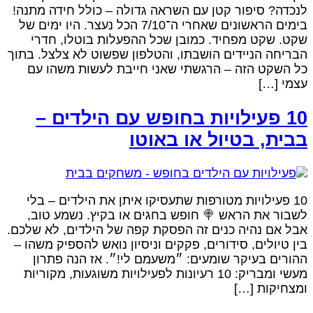
נכדה? סיפור קטן עם השראה גדולה – כולל חידה מתנה!
בימים הראשונים שאחרי ה־7/10 הכל נעצר. היו ימים של
קט. שקט מפחיד. כמובן שכל ההפעלות בוטלו, חדרי
בריחה הניידים הושבתו, והטלפון שפשוט לא צלצל. בתוך
ל השקט הזה – הרגשתי שאני חייבת לעשות משהו עם
צמי […]
10 פעילויות בחופש עם הילדים –
בית, בטיול או באוטו
10 פעילויות מטורפות שתעסיקו איתן את הילדים – בלי
שבור את הראש 🍭 חופש בחגים או בקיץ. נשמע טוב,
בל אם נהיה כנים זה הפסקת קפה של הילדים, לא שלכם.
ין טיולים, סידורים, פקקים וניסיון נואש להספיק משהו –
הורים בעיקר שומעים: ״משעמם לי!״. אז הנה פתרון
מעשי ומבריק: 10 רעיונות לפעילויות משוגעות, מקוריות
מצחיקות […]