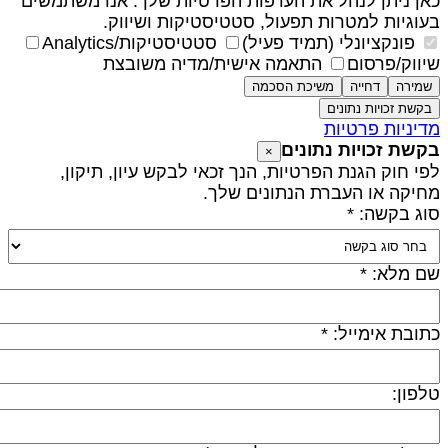
אן ניתן לנהל את העדפות הפרטיות שלך. אנו משתמשים
עוגיות למטרות תפעול, סטטיסטיקות ושיווק.
פונקציונלי (תמיד פעיל)
סטטיסטיקות/Analytics
יווק/פרסום
התאמה אישית/מדיה משובצת
שמירה
דחייה
משיכת הסכמה
בקשת זכויות נתונים
דיניות פרטיות
קשת זכויות נתונים
×
פי חוק הגנת הפרטיות, הנך זכאי לבקש עיון, תיקון,
חיקה או העברת הנתונים שלך.
וג בקשה: *
ם מלא: *
תובת אימייל: *
לפון: