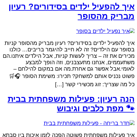
איך להפעיל ילדים בסידורים? רעיו
מבריק מהסופ
איך להפעיל ילדים בסידורים? רעיון מבריק מהסופר קניו
בסופר עם הילדים? זה לא חייב להיגמר בריבים… כולנ
מכירים את זה – צריך לעשות קניות, אבל הילדים איתנו.ה
משתעממים, אנחנו מתעצבנים, וזה הופך למבצ
לאומי.אבל אפשר גם אחרת.מה אם במקום להילחם 
פשוט נכניס אותם למשחק? תכירו: משימת הסופר 🎧
כל מה שצריך: זוג מכשירי קשר […
הנה רעיון: פעילות משפחתית בבי
🐾 מפת כלבים וגיבו
איך פעילות משפחתית פשוטה הפכה לזמן איכות בין סבת