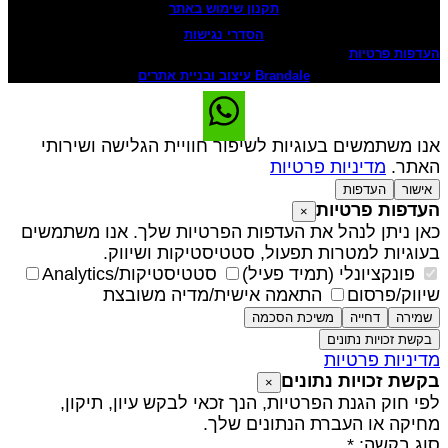
תקנון שימוש באתר
הסדרי נגישות
עדפות פרטיות
Brandale עיצוב ובניית אתרים
נו משתמשים בעוגיות לשיפור חוויית הגלישה ושירותי
אתר.
מדיניות פרטיות
אישור
העדפות
עדפות פרטיות
×
אן ניתן לנהל את העדפות הפרטיות שלך. אנו משתמשים
עוגיות למטרות תפעול, סטטיסטיקות ושיווק.
פונקציונלי (תמיד פעיל)
סטטיסטיקות/Analytics
יווק/פרסום
התאמה אישית/מדיה משובצת
שמירה
דחייה
משיכת הסכמה
בקשת זכויות נתונים
דיניות פרטיות
קשת זכויות נתונים
×
פי חוק הגנת הפרטיות, הנך זכאי לבקש עיון, תיקון,
חיקה או העברת הנתונים שלך.
וג בקשה: *