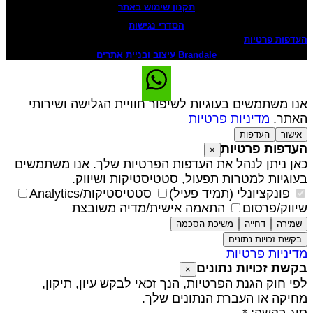
תקנון שימוש באתר
הסדרי נגישות
עדפות פרטיות
Brandale עיצוב ובניית אתרים
נו משתמשים בעוגיות לשיפור חוויית הגלישה ושירותי
אתר.
מדיניות פרטיות
אישור
העדפות
עדפות פרטיות
×
אן ניתן לנהל את העדפות הפרטיות שלך. אנו משתמשים
עוגיות למטרות תפעול, סטטיסטיקות ושיווק.
פונקציונלי (תמיד פעיל)
סטטיסטיקות/Analytics
יווק/פרסום
התאמה אישית/מדיה משובצת
שמירה
דחייה
משיכת הסכמה
בקשת זכויות נתונים
דיניות פרטיות
קשת זכויות נתונים
×
פי חוק הגנת הפרטיות, הנך זכאי לבקש עיון, תיקון,
חיקה או העברת הנתונים שלך.
וג בקשה: *