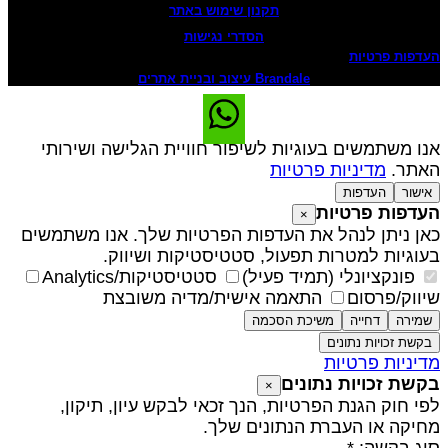
תקנון שימוש באתר
הסדרי נגישות
עדפות פרטיות
Brandale עיצוב ובניית אתרים
נו משתמשים בעוגיות לשיפור חוויית הגלישה ושירותי
אתר.
מדיניות פרטיות
אישור
העדפות
עדפות פרטיות
×
אן ניתן לנהל את העדפות הפרטיות שלך. אנו משתמשים
עוגיות למטרות תפעול, סטטיסטיקות ושיווק.
פונקציונלי (תמיד פעיל)
סטטיסטיקות/Analytics
יווק/פרסום
התאמה אישית/מדיה משובצת
שמירה
דחייה
משיכת הסכמה
בקשת זכויות נתונים
דיניות פרטיות
קשת זכויות נתונים
×
פי חוק הגנת הפרטיות, הנך זכאי לבקש עיון, תיקון,
חיקה או העברת הנתונים שלך.
וג בקשה: *