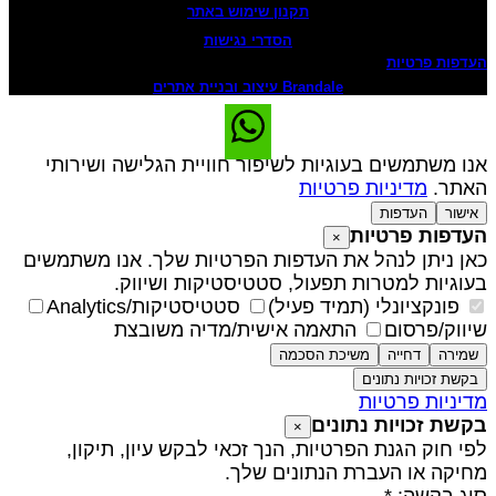
תקנון שימוש באתר
הסדרי נגישות
עדפות פרטיות
Brandale עיצוב ובניית אתרים
נו משתמשים בעוגיות לשיפור חוויית הגלישה ושירותי
אתר.
מדיניות פרטיות
אישור
העדפות
עדפות פרטיות
×
אן ניתן לנהל את העדפות הפרטיות שלך. אנו משתמשים
עוגיות למטרות תפעול, סטטיסטיקות ושיווק.
פונקציונלי (תמיד פעיל)
סטטיסטיקות/Analytics
יווק/פרסום
התאמה אישית/מדיה משובצת
שמירה
דחייה
משיכת הסכמה
בקשת זכויות נתונים
דיניות פרטיות
קשת זכויות נתונים
×
פי חוק הגנת הפרטיות, הנך זכאי לבקש עיון, תיקון,
חיקה או העברת הנתונים שלך.
וג בקשה: *