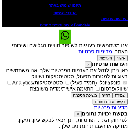
תקנון שימוש באתר
הסדרי נגישות
עדפות פרטיות
Brandale עיצוב ובניית אתרים
נו משתמשים בעוגיות לשיפור חוויית הגלישה ושירותי
אתר.
מדיניות פרטיות
אישור
העדפות
עדפות פרטיות
×
אן ניתן לנהל את העדפות הפרטיות שלך. אנו משתמשים
עוגיות למטרות תפעול, סטטיסטיקות ושיווק.
פונקציונלי (תמיד פעיל)
סטטיסטיקות/Analytics
יווק/פרסום
התאמה אישית/מדיה משובצת
שמירה
דחייה
משיכת הסכמה
בקשת זכויות נתונים
דיניות פרטיות
קשת זכויות נתונים
×
פי חוק הגנת הפרטיות, הנך זכאי לבקש עיון, תיקון,
חיקה או העברת הנתונים שלך.