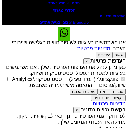
תקנון שימוש באתר
הסדרי נגישות
עדפות פרטיות
Brandale עיצוב ובניית אתרים
נו משתמשים בעוגיות לשיפור חוויית הגלישה ושירותי
אתר.
מדיניות פרטיות
אישור
העדפות
עדפות פרטיות
×
אן ניתן לנהל את העדפות הפרטיות שלך. אנו משתמשים
עוגיות למטרות תפעול, סטטיסטיקות ושיווק.
פונקציונלי (תמיד פעיל)
סטטיסטיקות/Analytics
יווק/פרסום
התאמה אישית/מדיה משובצת
שמירה
דחייה
משיכת הסכמה
בקשת זכויות נתונים
דיניות פרטיות
קשת זכויות נתונים
×
פי חוק הגנת הפרטיות, הנך זכאי לבקש עיון, תיקון,
חיקה או העברת הנתונים שלך.
וג בקשה: *