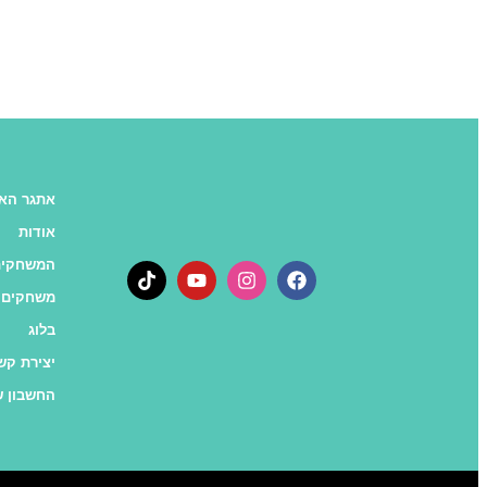
אתגר האו
אודות
המשחקים
משחקים 
בלוג
יצירת קש
החשבון ש