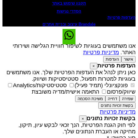
תקנון שימוש באתר
הסדרי נגישות
עדפות פרטיות
Brandale עיצוב ובניית אתרים
נו משתמשים בעוגיות לשיפור חוויית הגלישה ושירותי
אתר.
מדיניות פרטיות
אישור
העדפות
עדפות פרטיות
×
אן ניתן לנהל את העדפות הפרטיות שלך. אנו משתמשים
עוגיות למטרות תפעול, סטטיסטיקות ושיווק.
פונקציונלי (תמיד פעיל)
סטטיסטיקות/Analytics
יווק/פרסום
התאמה אישית/מדיה משובצת
שמירה
דחייה
משיכת הסכמה
בקשת זכויות נתונים
דיניות פרטיות
קשת זכויות נתונים
×
פי חוק הגנת הפרטיות, הנך זכאי לבקש עיון, תיקון,
חיקה או העברת הנתונים שלך.
וג בקשה: *