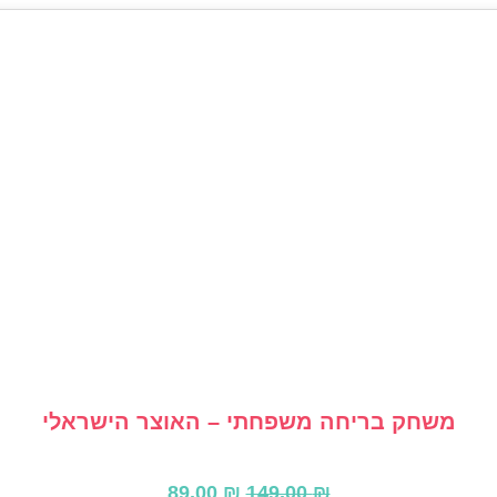
משחק בריחה משפחתי – האוצר הישראלי
המחיר
המחיר
89.00
₪
149.00
₪