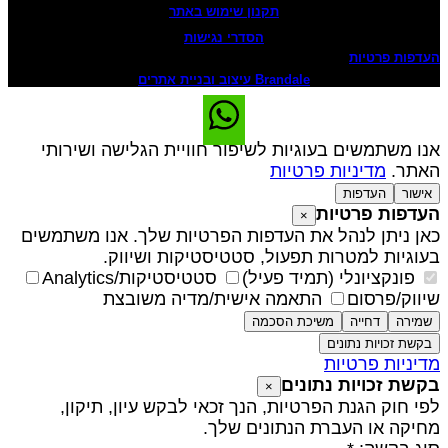
תקנון שימוש באתר
הסדרי נגישות
עדפות פרטיות
Brandale עיצוב ובניית אתרים
נו משתמשים בעוגיות לשיפור חוויית הגלישה ושירותי
אתר.
מדיניות פרטיות
אישור
העדפות
עדפות פרטיות
×
אן ניתן לנהל את העדפות הפרטיות שלך. אנו משתמשים
עוגיות למטרות תפעול, סטטיסטיקות ושיווק.
פונקציונלי (תמיד פעיל)
סטטיסטיקות/Analytics
יווק/פרסום
התאמה אישית/מדיה משובצת
שמירה
דחייה
משיכת הסכמה
בקשת זכויות נתונים
דיניות פרטיות
קשת זכויות נתונים
×
פי חוק הגנת הפרטיות, הנך זכאי לבקש עיון, תיקון,
חיקה או העברת הנתונים שלך.