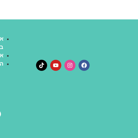
את
בר
או
המ