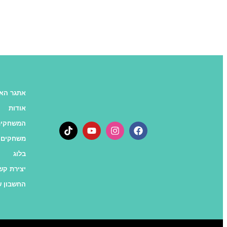
אתגר האו
אודות
המשחקים
משחקים 
בלוג
יצירת קש
החשבון ש