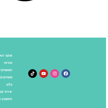
אתגר האו
אודות
המשחקים
משחקים 
בלוג
יצירת קש
החשבון ש