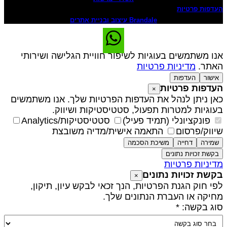
עדפות פרטיות
Brandale עיצוב ובניית אתרים
נו משתמשים בעוגיות לשיפור חוויית הגלישה ושירותי
אתר.
מדיניות פרטיות
אישור
העדפות
עדפות פרטיות
×
אן ניתן לנהל את העדפות הפרטיות שלך. אנו משתמשים
עוגיות למטרות תפעול, סטטיסטיקות ושיווק.
פונקציונלי (תמיד פעיל)
סטטיסטיקות/Analytics
יווק/פרסום
התאמה אישית/מדיה משובצת
שמירה
דחייה
משיכת הסכמה
בקשת זכויות נתונים
דיניות פרטיות
קשת זכויות נתונים
×
פי חוק הגנת הפרטיות, הנך זכאי לבקש עיון, תיקון,
חיקה או העברת הנתונים שלך.
וג בקשה: *