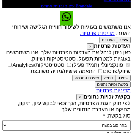
Brandale עיצוב ובניית אתרים
נו משתמשים בעוגיות לשיפור חוויית הגלישה ושירותי
אתר.
מדיניות פרטיות
אישור
העדפות
עדפות פרטיות
×
אן ניתן לנהל את העדפות הפרטיות שלך. אנו משתמשים
עוגיות למטרות תפעול, סטטיסטיקות ושיווק.
פונקציונלי (תמיד פעיל)
סטטיסטיקות/Analytics
יווק/פרסום
התאמה אישית/מדיה משובצת
שמירה
דחייה
משיכת הסכמה
בקשת זכויות נתונים
דיניות פרטיות
קשת זכויות נתונים
×
פי חוק הגנת הפרטיות, הנך זכאי לבקש עיון, תיקון,
חיקה או העברת הנתונים שלך.
וג בקשה: *