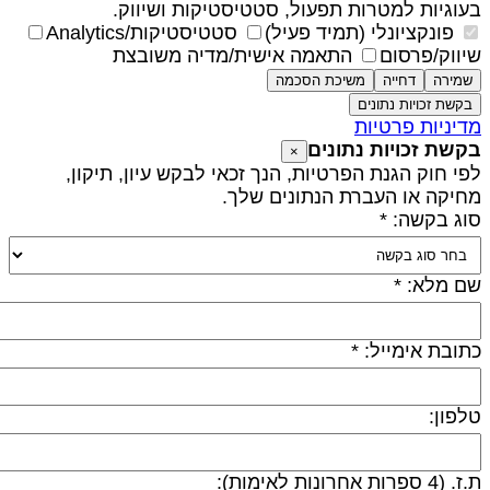
עוגיות למטרות תפעול, סטטיסטיקות ושיווק.
פונקציונלי (תמיד פעיל)
סטטיסטיקות/Analytics
יווק/פרסום
התאמה אישית/מדיה משובצת
שמירה
דחייה
משיכת הסכמה
בקשת זכויות נתונים
דיניות פרטיות
קשת זכויות נתונים
×
פי חוק הגנת הפרטיות, הנך זכאי לבקש עיון, תיקון,
חיקה או העברת הנתונים שלך.
וג בקשה: *
ם מלא: *
תובת אימייל: *
לפון:
 (4 ספרות אחרונות לאימות):