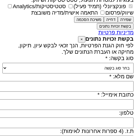
עוגיות למטרות תפעול, סטטיסטיקות ושיווק.
פונקציונלי (תמיד פעיל)
סטטיסטיקות/Analytics
יווק/פרסום
התאמה אישית/מדיה משובצת
שמירה
דחייה
משיכת הסכמה
בקשת זכויות נתונים
דיניות פרטיות
קשת זכויות נתונים
×
פי חוק הגנת הפרטיות, הנך זכאי לבקש עיון, תיקון,
חיקה או העברת הנתונים שלך.
וג בקשה: *
ם מלא: *
תובת אימייל: *
לפון:
 (4 ספרות אחרונות לאימות):