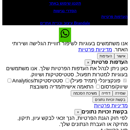
תקנון שימוש באתר
הסדרי נגישות
עדפות פרטיות
Brandale עיצוב ובניית אתרים
נו משתמשים בעוגיות לשיפור חוויית הגלישה ושירותי
אתר.
מדיניות פרטיות
אישור
העדפות
עדפות פרטיות
×
אן ניתן לנהל את העדפות הפרטיות שלך. אנו משתמשים
עוגיות למטרות תפעול, סטטיסטיקות ושיווק.
פונקציונלי (תמיד פעיל)
סטטיסטיקות/Analytics
יווק/פרסום
התאמה אישית/מדיה משובצת
שמירה
דחייה
משיכת הסכמה
בקשת זכויות נתונים
דיניות פרטיות
קשת זכויות נתונים
×
פי חוק הגנת הפרטיות, הנך זכאי לבקש עיון, תיקון,
חיקה או העברת הנתונים שלך.