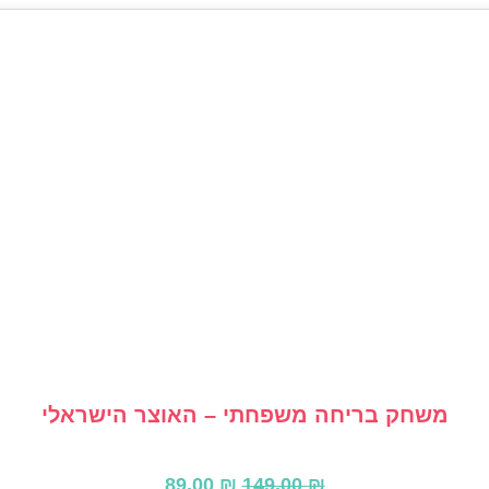
משחק בריחה משפחתי – האוצר הישראלי
המחיר
המחיר
89.00
₪
149.00
₪