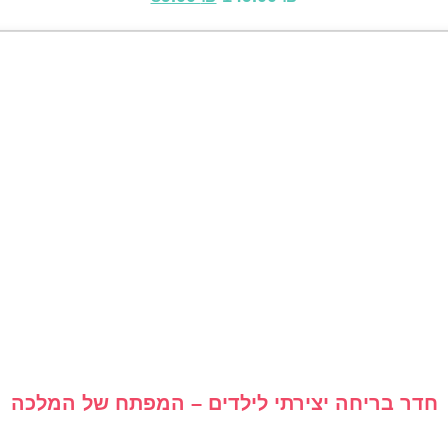
המקורי
הנוכחי
היה:
הוא:
89.00 ₪.
149.00 ₪.
חדר בריחה יצירתי לילדים – המפתח של המלכה