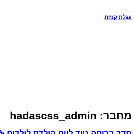
עגלת קניות
מחבר:
hadascss_admin
חדר בריחה נייד ליום הולדת לילדים 🥳